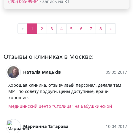
(495) 065-99-84
- запись на КТ
«
1
2
3
4
5
6
7
8
»
Отзывы о клиниках в Москве:
Наталія Мацьків
09.05.2017
Хорошая клиника, отзывчивый персонал, делала там
МРТ по совету подруги, цены доступные, врачи
хорошие.
Медицинский центр "Столица" на Бабушкинской
Марианна Татарова
10.04.2017