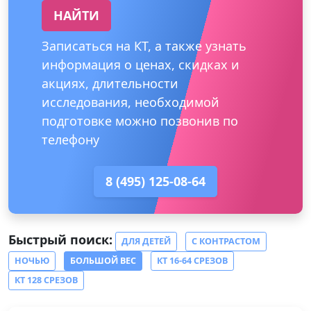
НАЙТИ
Записаться на КТ, а также узнать
информация о ценах, скидках и
акциях, длительности
исследования, необходимой
подготовке можно позвонив по
телефону
8 (495) 125-08-64
Быстрый поиск:
ДЛЯ ДЕТЕЙ
С КОНТРАСТОМ
НОЧЬЮ
БОЛЬШОЙ ВЕС
КТ 16-64 СРЕЗОВ
КТ 128 СРЕЗОВ