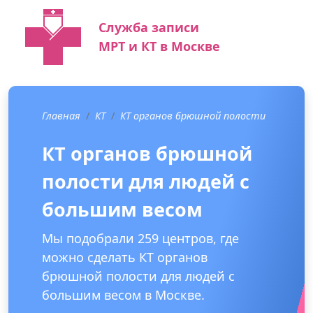
Служба записи
МРТ и КТ в Москве
Главная
КТ
КТ органов брюшной полости
КТ органов брюшной
полости для людей с
большим весом
Мы подобрали 259 центров, где
можно сделать КТ органов
брюшной полости для людей с
большим весом в Москве.