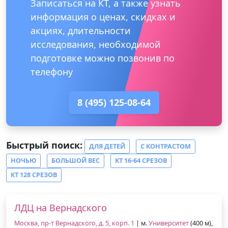
Записаться на КТ, а также узнать
информация о ценах, скидках и
акциях, длительности
исследования, необходимой
подготовке можно позвонив по
телефону
8 (495) 125-08-64
Быстрый поиск:
ДЛЯ ДЕТЕЙ
С КОНТРАСТОМ
НОЧЬЮ
БОЛЬШОЙ ВЕС
КТ 16-64 СРЕЗОВ
КТ 128 СРЕЗОВ
ЛДЦ на Вернадского
Москва, пр-т Вернадского, д. 5, корп. 1
| м.
Университет
(400 м),