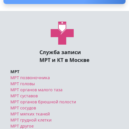
Служба записи
МРТ и КТ в Москве
МРТ
МРТ позвоночника
МРТ головы
МРТ органов малого таза
МРТ суставов
МРТ органов брюшной полости
МРТ сосудов
МРТ мягких тканей
МРТ грудной клетки
МРТ другое
КТ
КТ грудной клетки
КТ позвоночника
КТ головы и шеи
КТ органов брюшной полости