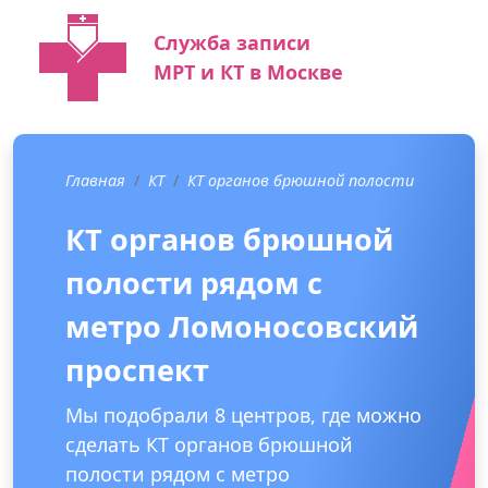
Служба записи
МРТ и КТ в Москве
Главная
КТ
КТ органов брюшной полости
КТ органов брюшной
полости рядом с
метро Ломоносовский
проспект
Мы подобрали 8 центров, где можно
сделать КТ органов брюшной
полости рядом с метро