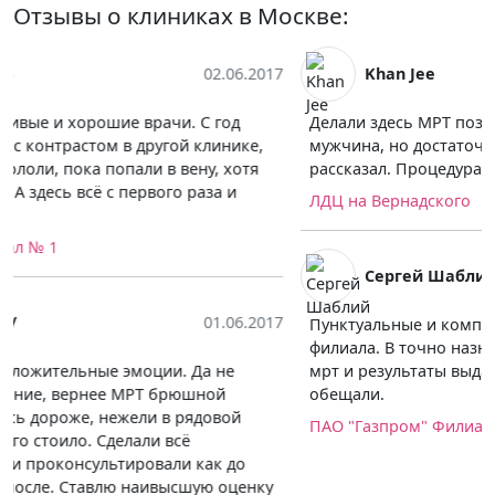
Отзывы о клиниках в Москве:
Khan Jee
15.05.2017
Делали здесь МРТ позвоночника, врач - молодой
мужчина, но достаточно грамотный, все подробно
рассказал. Процедура длилась где-то 20 минут.
ЛДЦ на Вернадского
Сергей Шаблий
02.06.2017
Пунктуальные и компетентные врачи и весь персонал
филиала. В точно назначенное время мне провели
мрт и результаты выдали ровно через 35 минут, как и
обещали.
ПАО "Газпром" Филиал № 1