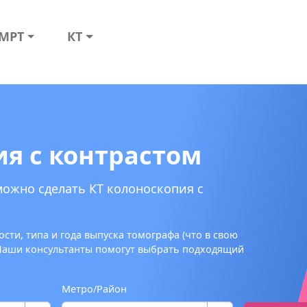
МРТ
КТ
ия с контрастом
можно сделать КТ колоноскопия с
сти, типа и года выпуска томографа (что в свою
 Наши консультанты помогут выбрать подходящий
Метро/Район