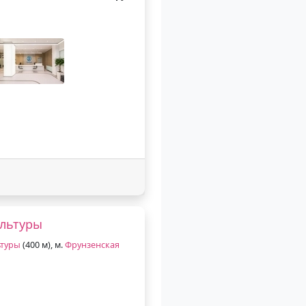
ультуры
ьтуры
(400 м), м.
Фрунзенская