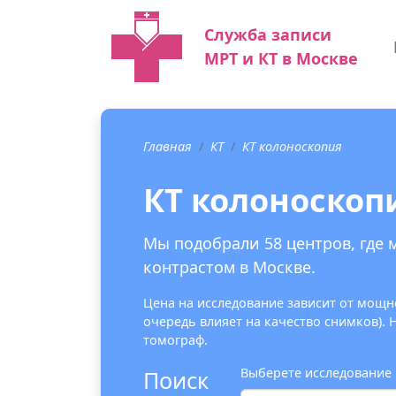
Служба записи
МРТ и КТ в Москве
Главная
КТ
КТ колоноскопия
КТ колоноскоп
Мы подобрали 58 центров, где 
контрастом в Москве.
Цена на исследование зависит от мощно
очередь влияет на качество снимков).
томограф.
Выберете исследование
Поиск