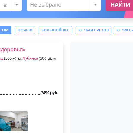
×
Не выбрано
НАЙТИ
СТОМ
НОЧЬЮ
БОЛЬШОЙ ВЕС
КТ 16-64 СРЕЗОВ
КТ 128 С
Здоровья»
од
(300 м), м.
Лубянка
(300 м), м.
7490 руб.