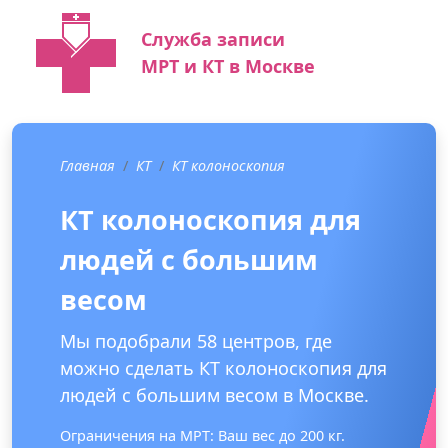
Служба записи
МРТ и КТ в Москве
Главная
КТ
КТ колоноскопия
КТ колоноскопия для
людей с большим
весом
Мы подобрали 58 центров, где
можно сделать КТ колоноскопия для
людей с большим весом в Москве.
Ограничения на МРТ: Ваш вес до 200 кг.