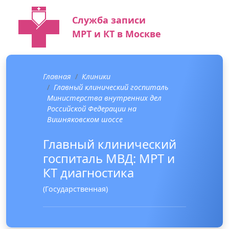
Служба записи
МРТ и КТ в Москве
Главная
Клиники
Главный клинический госпиталь
Министерства внутренних дел
Российской Федерации на
Вишняковском шоссе
Главный клинический
госпиталь МВД: МРТ и
КТ диагностика
(Государственная)