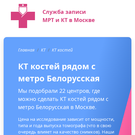
Служба записи
МРТ и КТ в Москве
Главная
КТ
КТ костей
КТ костей рядом с
метро Белорусская
Мы подобрали 22 центров, где
можно сделать КТ костей рядом с
метро Белорусская в Москве.
Цена на исследование зависит от мощности,
типа и года выпуска томографа (что в свою
очередь влияет на качество снимков). Наши