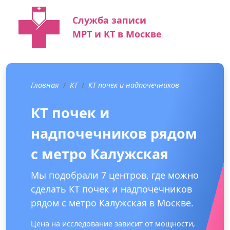
Служба записи
МРТ и КТ в Москве
Главная
КТ
КТ почек и надпочечников
КТ почек и
надпочечников рядом
с метро Калужская
Мы подобрали 7 центров, где можно
сделать КТ почек и надпочечников
рядом с метро Калужская в Москве.
Цена на исследование зависит от мощности,