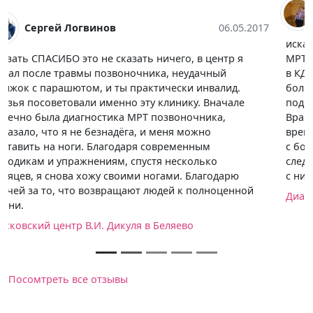
Елена Губерт
13.06.2017
искала по отзывам где можно сделать качественное
МРТ, в результате послушала лечащего врача и пошла
в КДЦ, записали на исследование через неделю, очень
большой поток пациентов. Пришлось немого
подождать пока отпустят человека передо мной.
Врачи очень вежливые, извинились за задержку. по
времени заняло исследование около 40 минут, в связи
с большим потоком попросили забрать описание на
следующий день, т.к. мне было не нужно срочно идти
с ним к врачу.
Диагностический клинический центр №1
Посомтреть все отзывы