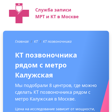
Служба записи
МРТ и КТ в Москве
Главная
КТ
КТ позвоночника
КТ позвоночника
рядом с метро
Калужская
Мы подобрали 8 центров, где можно
сделать КТ позвоночника рядом с
метро Калужская в Москве.
Цена на исследование зависит от мощности,