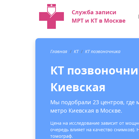
Служба записи
МРТ и КТ в Москве
Главная
КТ
КТ позвоночника
КТ позвоночни
Киевская
Мы подобрали 23 центров, где 
метро Киевская в Москве.
Цена на исследование зависит от мощно
очередь влияет на качество снимков).
томограф.