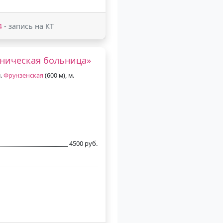
4
- запись на КТ
иническая больница»
м.
Фрунзенская
(600 м), м.
4500 руб.