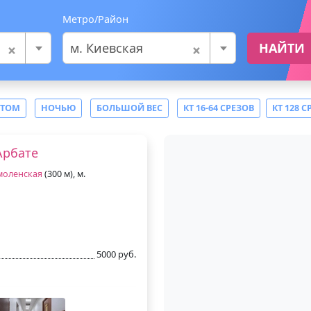
Метро/Район
×
×
м. Киевская
НАЙТИ
СТОМ
НОЧЬЮ
БОЛЬШОЙ ВЕС
КТ 16-64 СРЕЗОВ
КТ 128 С
Арбате
моленская
(300 м), м.
5000 руб.