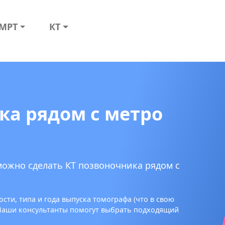
МРТ
КТ
ка рядом с метро
можно сделать КТ позвоночника рядом с
сти, типа и года выпуска томографа (что в свою
 Наши консультанты помогут выбрать подходящий