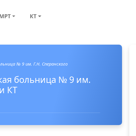
МРТ
КТ
льница № 9 им. Г.Н. Сперанского
кая больница № 9 им.
и КТ