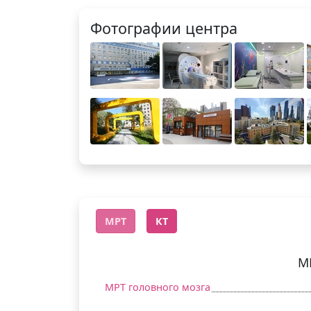
Фотографии центра
МРТ
КТ
М
МРТ головного мозга