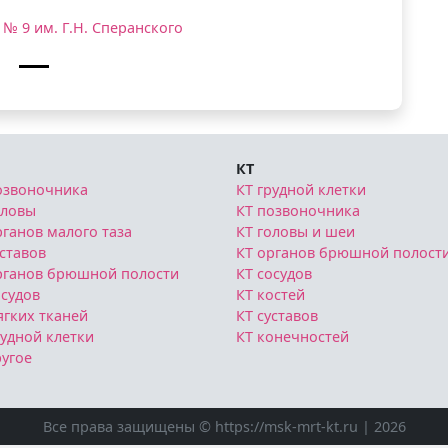
№ 9 им. Г.Н. Сперанского
КТ
озвоночника
КТ грудной клетки
оловы
КТ позвоночника
ганов малого таза
КТ головы и шеи
ставов
КТ органов брюшной полост
рганов брюшной полости
КТ сосудов
судов
КТ костей
гких тканей
КТ суставов
удной клетки
КТ конечностей
угое
Все права защищены © https://msk-mrt-kt.ru | 2026