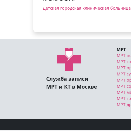
Детская городская клиническая больница 
МРТ
МРТ п
МРТ г
МРТ ор
МРТ су
Служба записи
МРТ о
МРТ и КТ в Москве
МРТ со
МРТ мя
МРТ гр
МРТ др