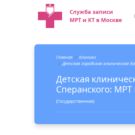
Служба записи
МРТ и КТ в Москве
Главная
Клиники
Детская городская клиническая бо
Детская клиничес
Сперанского: МРТ 
(Государственная)