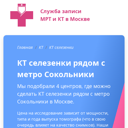
Служба записи
МРТ и КТ в Москве
Главная
КТ
КТ селезенки
КТ селезенки рядом с
метро Сокольники
Мы подобрали 4 центров, где можно
сделать КТ селезенки рядом с метро
Сокольники в Москве.
Цена на исследование зависит от мощности,
типа и года выпуска томографа (что в свою
очередь влияет на качество снимков). Наши