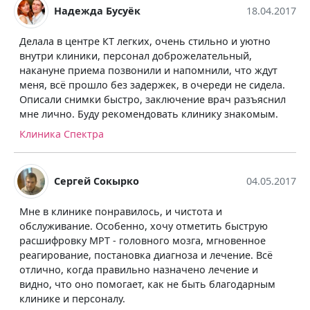
а Бусуёк
18.04.2017
Анастасия
ре КТ легких, очень стильно и уютно
Наблюдалась в Сп
и, персонал доброжелательный,
время беременнос
ма позвонили и напомнили, что ждут
комплексным ска
шло без задержек, в очереди не сидела.
прошла на удивле
и быстро, заключение врач разъяснил
дольше ждала, по
ду рекомендовать клинику знакомым.
очень классная з
сканирования был
тра
наличии у себя б
подозревала. Теп
здоровью отношу
 Сокырко
04.05.2017
Клиника Спектра
 понравилось, и чистота и
 Особенно, хочу отметить быструю
Галина Т
РТ - головного мозга, мгновенное
 постановка диагноза и лечение. Всё
а правильно назначено лечение и
В самой клинике 
о помогает, как не быть благодарным
оборудование, пр
соналу.
делала МРт. Благ