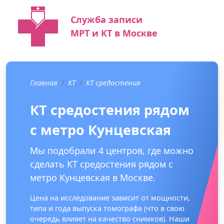
Служба записи
МРТ и КТ в Москве
Главная
КТ
КТ средостения
КТ средостения рядом
с метро Кунцевская
Мы подобрали 4 центров, где можно
сделать КТ средостения рядом с
метро Кунцевская в Москве.
Цена на исследование зависит от мощности,
типа и года выпуска томографа (что в свою
очередь влияет на качество снимков). Наши