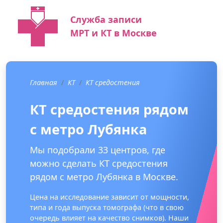
Служба записи
МРТ и КТ в Москве
Главная
КТ
КТ средостения
КТ средостения рядом
с метро Лубянка
Мы подобрали 33 центров, где
можно сделать КТ средостения
рядом с метро Лубянка в Москве.
Цена на исследование зависит от мощности,
типа и года выпуска томографа (что в свою
очередь влияет на качество снимков). Наши