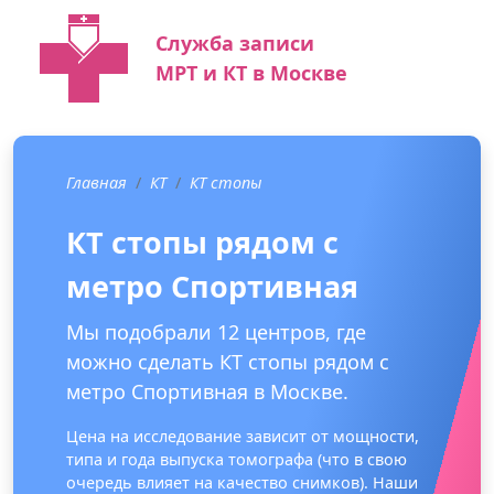
Служба записи
МРТ и КТ в Москве
Главная
КТ
КТ стопы
КТ стопы рядом с
метро Спортивная
Мы подобрали 12 центров, где
можно сделать КТ стопы рядом с
метро Спортивная в Москве.
Цена на исследование зависит от мощности,
типа и года выпуска томографа (что в свою
очередь влияет на качество снимков). Наши