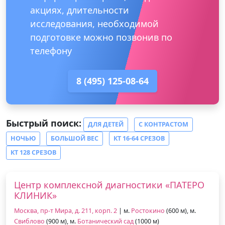
акциях, длительности
исследования, необходимой
подготовке можно позвонив по
телефону
8 (495) 125-08-64
Быстрый поиск:
ДЛЯ ДЕТЕЙ
С КОНТРАСТОМ
НОЧЬЮ
БОЛЬШОЙ ВЕС
КТ 16-64 СРЕЗОВ
КТ 128 СРЕЗОВ
Центр комплексной диагностики «ПАТЕРО
КЛИНИК»
Москва, пр-т Мира, д. 211, корп. 2
| м.
Ростокино
(600 м), м.
Свиблово
(900 м), м.
Ботанический сад
(1000 м)