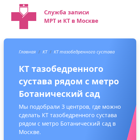
Служба записи
МРТ и КТ в Москве
Главная
КТ
КТ тазобедренного сустава
КТ тазобедренного
сустава рядом с метро
Ботанический сад
Мы подобрали 3 центров, где можно
сделать КТ тазобедренного сустава
рядом с метро Ботанический сад в
Москве.