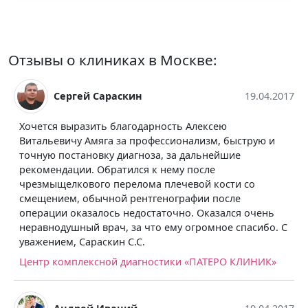
Отзывы о клиниках в Москве:
араскин
19.04.2017
Павел Анку
ь благодарность Алексею
Не экономьте на здо
га за профессионализм, быструю и
дорогого КТ рентген
ку диагноза, за дальнейшие
показал. И лечился 
братился к нему после
осложнений. В итоге
 перелома плечевой кости со
сделал его на следу
ной рентгенографии после
заключение почти ср
ось недостаточно. Оказался очень
новое лечение, кото
рач, за что ему огромное спасибо. С
вижу. Спасибо персо
кин С.С.
обследование.
ной диагностики «ПАТЕРО КЛИНИК»
Городская клиничес