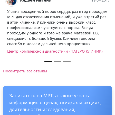
Иваний
19.04.2017
Надежда Ли
ый порок сердца, раз в год проходим
По рекомендации с
ания изменений, и уже в третий раз
клинику Патеро, ну
У клиники очень высокий класс,
дочери по показани
чувствуется с порога. Всегда
врач Евгения Алекса
о и того же врача Матаевой Т.В.,
в восторге, всё обс
льшой буквы. Клинике говорим
продолжительность,
м дальнейшего процветания.
клинике за таких пр
ной диагностики «ПАТЕРО КЛИНИК»
Центр комплексной
Посомтреть все отзывы
Записаться на МРТ, а также узнать
информация о ценах, скидках и акциях,
длительности исследования,