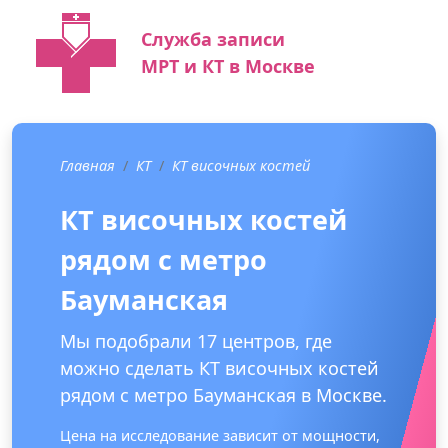
Служба записи
МРТ и КТ в Москве
Главная
КТ
КТ височных костей
КТ височных костей
рядом с метро
Бауманская
Мы подобрали 17 центров, где
можно сделать КТ височных костей
рядом с метро Бауманская в Москве.
Цена на исследование зависит от мощности,