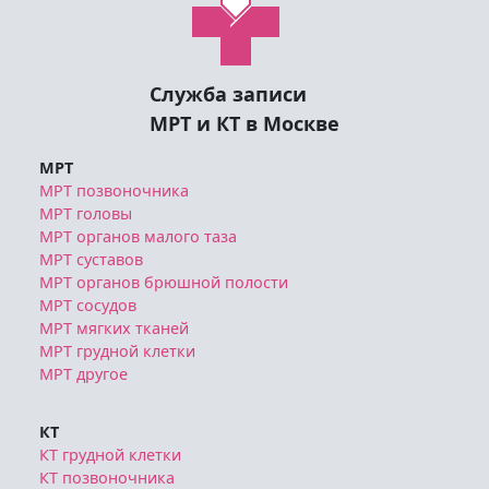
Служба записи
МРТ и КТ в Москве
МРТ
МРТ позвоночника
МРТ головы
МРТ органов малого таза
МРТ суставов
МРТ органов брюшной полости
МРТ сосудов
МРТ мягких тканей
МРТ грудной клетки
МРТ другое
КТ
КТ грудной клетки
КТ позвоночника
КТ головы и шеи
КТ органов брюшной полости
КТ сосудов