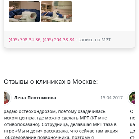
(495) 798-34-36, (495) 204-38-84
- запись на МРТ
Отзывы о клиниках в Москве:
Вера Бархатова-Кутищева
02.06.2017
Очень советовали эту больницу мои знакомые, там
подружка рожала в роддоме и не могла нахвалиться,
как всё здорово прошло, благодаря
доброжелательному отношению и помощи со
стороны медперсонала. Но видимо, у них там