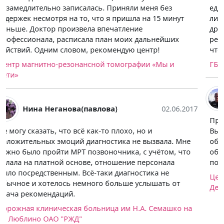
единицы врачей такие отзывчивые и понимающие,
либо только в родильном отделении и гинекологии. В
другие процедурные кабинеты и стационар не
рекомендую сунуться. Попалась на врача МРТ не то,
что не доброжелательного, а настоящего грубияна.
ГБУЗ "ГКБ им. В.П. Демихова ДЗМ"
Александр Романовский
15.04.2017
Проходил в этом центре ангиографию сосудов мозга.
Выбирал по цене и расположению. Претензий к
обслуживанию нет, может только что само
обследование продолжительное по времени, но я так
понимаю это специфика оборудования. Рекомендую.
Центр магнитно-резонансной томографии «Мы и
Дети»