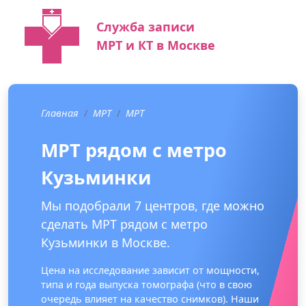
Служба записи
МРТ и КТ в Москве
Главная
МРТ
МРТ
МРТ рядом с метро
Кузьминки
Мы подобрали 7 центров, где можно
сделать МРТ рядом с метро
Кузьминки в Москве.
Цена на исследование зависит от мощности,
типа и года выпуска томографа (что в свою
очередь влияет на качество снимков). Наши