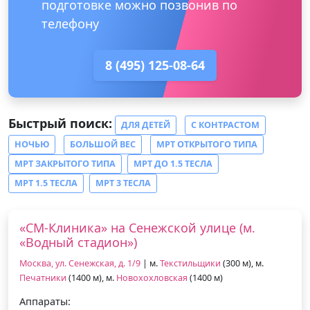
подготовке можно позвонив по
телефону
8 (495) 125-08-64
Быстрый поиск:
ДЛЯ ДЕТЕЙ
С КОНТРАСТОМ
НОЧЬЮ
БОЛЬШОЙ ВЕС
МРТ ОТКРЫТОГО ТИПА
МРТ ЗАКРЫТОГО ТИПА
МРТ ДО 1.5 ТЕСЛА
МРТ 1.5 ТЕСЛА
МРТ 3 ТЕСЛА
«СМ-Клиника» на Сенежской улице (м.
«Водный стадион»)
Москва, ул. Сенежская, д. 1/9
| м.
Текстильщики
(300 м), м.
Печатники
(1400 м), м.
Новохохловская
(1400 м)
Аппараты: