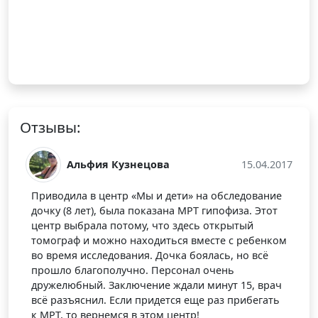
Отзывы:
ова
15.04.2017
Ирина Доценко
 и дети» на обследование
Делали сыну в этом центре МР
азана МРТ гипофиза. Этот
суставов (ставили дисплазию в
 что здесь открытый
возрасте). Очень понравилось
диться вместе с ребенком
персонала к маленьким пациен
 Дочка боялась, но всё
абсолютно без страха пошел н
 Персонал очень
пролежал неподвижно все 20 м
ие ждали минут 15, врач
приятно было получить скидку 
идется еще раз прибегать
акция на исследование двух сус
ом центр!
Вам за отношение, буду реком