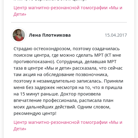
знакомым.
ансной томографии «Мы и
Центр магнитно-резонансной 
Дети»
ва
15.04.2017
Виктория Бородина
м, поэтому озадачилась
жно сделать МРТ (КТ мне
Благодарю персонал и врачей 
рудница, делавшая МРТ
доступные цены и чуткое обра
и» рассказала, что сейчас
пациентами! Желаю вам дальн
ание позвоночника,
процветания!
льно записалась. Приняли
Центр магнитно-резонансной 
отря на то, что я пришла
Дети»
октор произвела
нала, расписала план
вий. Одним словом,
ансной томографии «Мы и