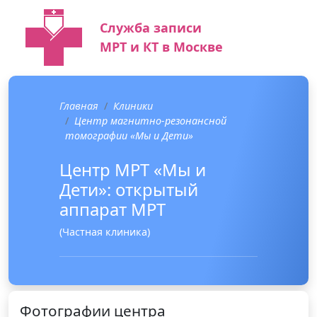
Служба записи
МРТ и КТ в Москве
Главная
Клиники
Центр магнитно-резонансной
томографии «Мы и Дети»
Центр МРТ «Мы и
Дети»: открытый
аппарат МРТ
(Частная клиника)
Фотографии центра