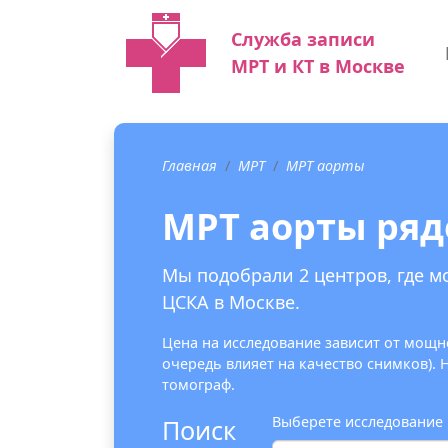
Служба записи
МРТ и КТ в Москве
Главная
МРТ
МРТ аорты
МРТ аорты ряд
Мы подобрали 2 центров, где м
ЦСКА в Москве.
Цена на исследование зависит от мощно
очередь влияет на качество снимков).
томограф.
Выберете исследование
Поиск