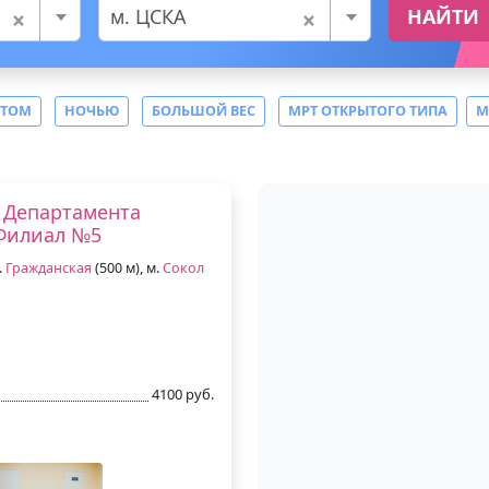
×
×
м. ЦСКА
НАЙТИ
СТОМ
НОЧЬЮ
БОЛЬШОЙ ВЕС
МРТ ОТКРЫТОГО ТИПА
М
 Департамента
 Филиал №5
.
Гражданская
(500 м), м.
Сокол
4100 руб.