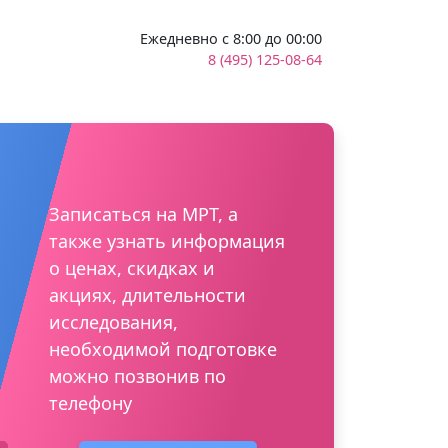
Ежедневно с 8:00 до 00:00
8 (495) 125-08-64
Записаться на МРТ, а
также узнать информация
о ценах, скидках и
акциях, длительности
исследования,
необходимой подготовке
можно позвонив по
телефону