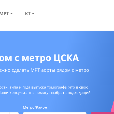
МРТ
КТ
ом с метро ЦСКА
ожно сделать МРТ аорты рядом с метро
сти, типа и года выпуска томографа (что в свою
 Наши консультанты помогут выбрать подходящий
Метро/Район