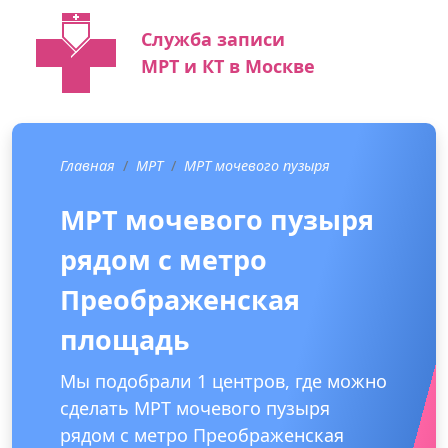
Служба записи
МРТ и КТ в Москве
Главная
МРТ
МРТ мочевого пузыря
МРТ мочевого пузыря
рядом с метро
Преображенская
площадь
Мы подобрали 1 центров, где можно
сделать МРТ мочевого пузыря
рядом с метро Преображенская