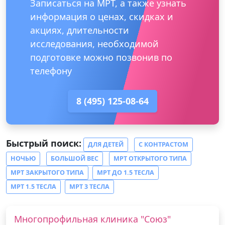
Записаться на МРТ, а также узнать
информация о ценах, скидках и
акциях, длительности
исследования, необходимой
подготовке можно позвонив по
телефону
8 (495) 125-08-64
Быстрый поиск:
ДЛЯ ДЕТЕЙ
С КОНТРАСТОМ
НОЧЬЮ
БОЛЬШОЙ ВЕС
МРТ ОТКРЫТОГО ТИПА
МРТ ЗАКРЫТОГО ТИПА
МРТ ДО 1.5 ТЕСЛА
МРТ 1.5 ТЕСЛА
МРТ 3 ТЕСЛА
Многопрофильная клиника "Союз"