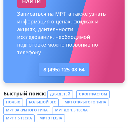
НАЙТИ
Записаться на МРТ, а также узнать
информация о ценах, скидках и
акциях, длительности
исследования, необходимой
подготовке можно позвонив по
телефону
8 (495) 125-08-64
Быстрый поиск:
ДЛЯ ДЕТЕЙ
С КОНТРАСТОМ
НОЧЬЮ
БОЛЬШОЙ ВЕС
МРТ ОТКРЫТОГО ТИПА
МРТ ЗАКРЫТОГО ТИПА
МРТ ДО 1.5 ТЕСЛА
МРТ 1.5 ТЕСЛА
МРТ 3 ТЕСЛА