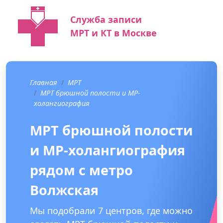
Служба записи
МРТ и КТ в Москве
Главная
МРТ
МРТ брюшной полости и МР-
холангиография
МРТ брюшной полости
и МР-холангиография
рядом с метро
Волжская
Мы подобрали 7 центров, где можно