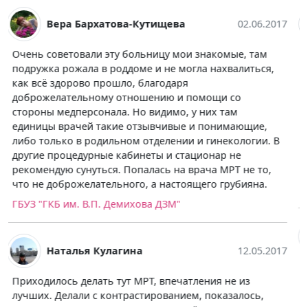
Екатерина Мануилова
02.06.2017
Выражаю признательность и благодарность врачам
клиники, мой папа железнодорожник и
соответственно, когда случилась со мной беда,
отправились именно в эту клинику. Впервые увидела
такой огромный аппарат для диагностики, мне нужно
было сделать КТ лёгких. Но медсестра просто умница,
рассказала, поддержала, благодаря ей было очень
комфортно и не страшно. СПАСИБО.
Дорожная клиническая больница им Н.А. Семашко на
ст. Люблино ОАО "РЖД"
Ирина Доценко
15.04.2017
Делали сыну в этом центре МРТ тазобедренных
суставов (ставили дисплазию в годовалом возрасте).
Очень понравилось отношение персонала к