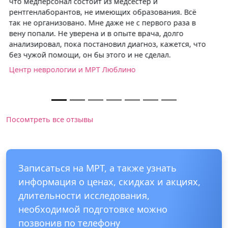
маленьким пациентам, сын абсолютно без страха
пошел на сканирование и пролежал неподвижно все
20 минут. Еще очень приятно было получить скидку
(как раз была акция на исследование двух суставов).
Спасибо Вам за отношение, буду рекомендовать
центр знакомым.
Центр магнитно-резонансной томографии «Мы и
Дети»
Посомтреть все отзывы
Записаться на МРТ, а также узнать
информация о ценах, скидках и акциях,
длительности исследования,
необходимой подготовке можно
позвонив по телефону