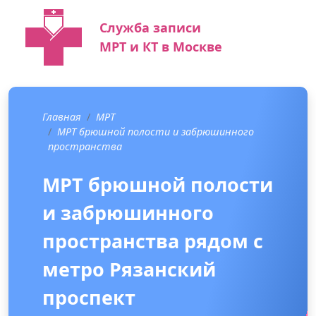
Служба записи
МРТ и КТ в Москве
Главная
МРТ
МРТ брюшной полости и забрюшинного
пространства
МРТ брюшной полости
и забрюшинного
пространства рядом с
метро Рязанский
проспект