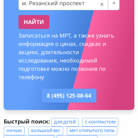
×
м. Рязанский проспект
НАЙТИ
Записаться на МРТ, а также узнать
информация о ценах, скидках и
акциях, длительности
исследования, необходимой
подготовке можно позвонив по
телефону
8 (495) 125-08-64
Быстрый поиск:
ДЛЯ ДЕТЕЙ
С КОНТРАСТОМ
НОЧЬЮ
БОЛЬШОЙ ВЕС
МРТ ОТКРЫТОГО ТИПА