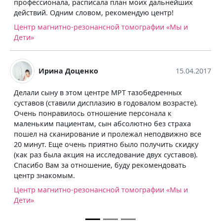
списала план моих дальнейших
этом центр!
овом, рекомендую центр!
Центр магнитно-резон
зонансной томографии «Мы и
Дети»
Виктория Боро
нко
15.04.2017
Благодарю персонал и 
 центре МРТ тазобедренных
цены и чуткое обраще
исплазию в годовалом возрасте).
дальнейшего процвета
 отношение персонала к
Центр магнитно-резон
м, сын абсолютно без страха
Дети»
ание и пролежал неподвижно все
ь приятно было получить скидку
 на исследование двух суставов).
ошение, буду рекомендовать
зонансной томографии «Мы и