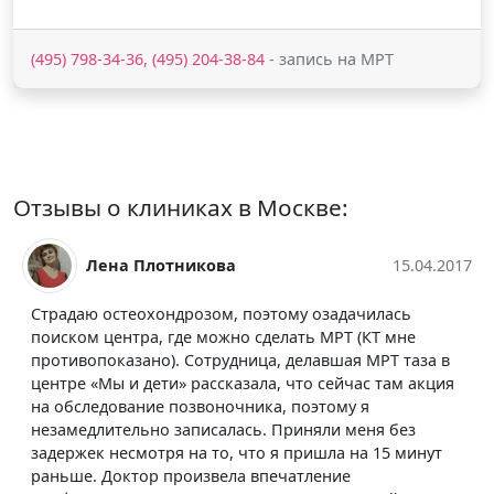
(495) 798-34-36, (495) 204-38-84
- запись на МРТ
Отзывы о клиниках в Москве:
икова
15.04.2017
Альфия Кузне
розом, поэтому озадачилась
Приводила в центр «Мы
е можно сделать МРТ (КТ мне
дочку (8 лет), была по
Сотрудница, делавшая МРТ таза в
центр выбрала потому,
рассказала, что сейчас там акция
и можно находиться вм
звоночника, поэтому я
исследования. Дочка б
писалась. Приняли меня без
благополучно. Персон
на то, что я пришла на 15 минут
Заключение ждали мину
оизвела впечатление
придется еще раз прибе