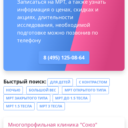
Записаться на МРТ, а также узнать
информация о ценах, скидках и
акциях, длительности
исследования, необходимой
подготовке можно позвонив по
телефону
8 (495) 125-08-64
Быстрый поиск:
ДЛЯ ДЕТЕЙ
С КОНТРАСТОМ
НОЧЬЮ
БОЛЬШОЙ ВЕС
МРТ ОТКРЫТОГО ТИПА
МРТ ЗАКРЫТОГО ТИПА
МРТ ДО 1.5 ТЕСЛА
МРТ 1.5 ТЕСЛА
МРТ 3 ТЕСЛА
Многопрофильная клиника "Союз"