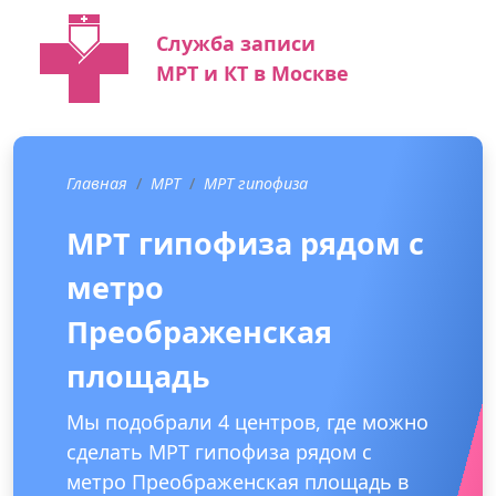
Служба записи
МРТ и КТ в Москве
Главная
МРТ
МРТ гипофиза
МРТ гипофиза рядом с
метро
Преображенская
площадь
Мы подобрали 4 центров, где можно
сделать МРТ гипофиза рядом с
метро Преображенская площадь в