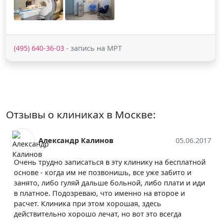
(495) 640-36-03
- запись на МРТ
Отзывы о клиниках в Москве:
Калинов
05.06.2017
Qw Qw
аться в эту клинику на бесплатной
Большое спасибо докт
е позвонишь, все уже забито и
томографии, отнеслис
 дальше больной, либо плати и иди
пониманием и терпени
ваю, что именно на второе и
переделать результаты
и этом хорошая, здесь
помогли - сделали все 
о лечат, но вот это всегда
ГБУЗ ГКБ Им. Ф.И. Ино