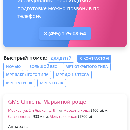
исследования, необходимой
подготовке можно позвонив по
телефону
8 (495) 125-08-64
Быстрый поиск:
ДЛЯ ДЕТЕЙ
С КОНТРАСТОМ
НОЧЬЮ
БОЛЬШОЙ ВЕС
МРТ ОТКРЫТОГО ТИПА
МРТ ЗАКРЫТОГО ТИПА
МРТ ДО 1.5 ТЕСЛА
МРТ 1.5 ТЕСЛА
МРТ 3 ТЕСЛА
GMS Clinic на Марьиной роще
Москва, ул. 2-я Ямская, д. 9
| м.
Марьина Роща
(400 м), м.
Савеловская
(900 м), м.
Менделеевская
(1200 м)
Аппараты: