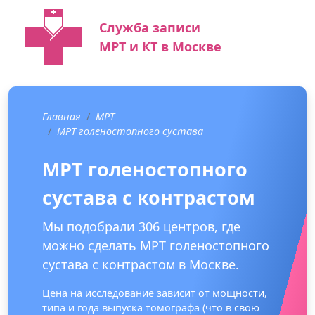
Служба записи
МРТ и КТ в Москве
Главная
МРТ
МРТ голеностопного сустава
МРТ голеностопного
сустава с контрастом
Мы подобрали 306 центров, где
можно сделать МРТ голеностопного
сустава с контрастом в Москве.
Цена на исследование зависит от мощности,
типа и года выпуска томографа (что в свою