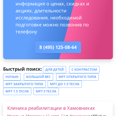
информация о ценах, скидках и
акциях, длительности
исследования, необходимой
подготовке можно позвонив по
телефону
8 (495) 125-08-64
Быстрый поиск:
ДЛЯ ДЕТЕЙ
С КОНТРАСТОМ
НОЧЬЮ
БОЛЬШОЙ ВЕС
МРТ ОТКРЫТОГО ТИПА
МРТ ЗАКРЫТОГО ТИПА
МРТ ДО 1.5 ТЕСЛА
МРТ 1.5 ТЕСЛА
МРТ 3 ТЕСЛА
Клиника реабилитации в Хамовниках
Москва, ул. Ефремова д. 12, корп. 2
| м.
Фрунзенская
(400 м), м.