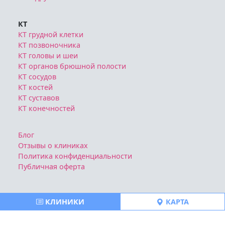
КТ
КТ грудной клетки
КТ позвоночника
КТ головы и шеи
КТ органов брюшной полости
КТ сосудов
КТ костей
КТ суставов
КТ конечностей
Блог
Отзывы о клиниках
Политика конфиденциальности
Публичная оферта
КЛИНИКИ
КАРТА
Все права защищены © https://msk-mrt-kt.ru | 2026
Ознакомтесь с условиями
Политики конфиденциальности