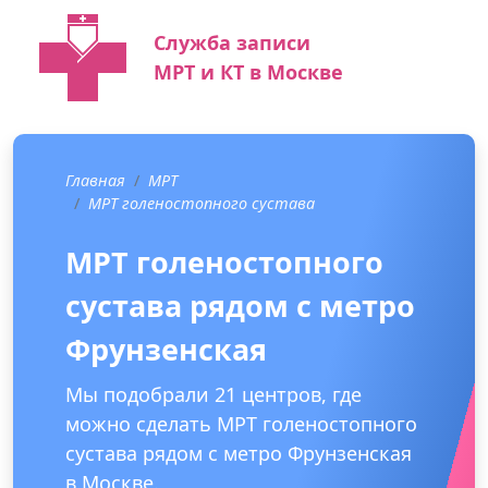
Служба записи
МРТ и КТ в Москве
Главная
МРТ
МРТ голеностопного сустава
МРТ голеностопного
сустава рядом с метро
Фрунзенская
Мы подобрали 21 центров, где
можно сделать МРТ голеностопного
сустава рядом с метро Фрунзенская
в Москве.