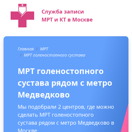
Служба записи
МРТ и КТ в Москве
Главная
МРТ
МРТ голеностопного сустава
МРТ голеностопного
сустава рядом с метро
Медведково
Мы подобрали 2 центров, где можно
сделать МРТ голеностопного
сустава рядом с метро Медведково в
Москве.