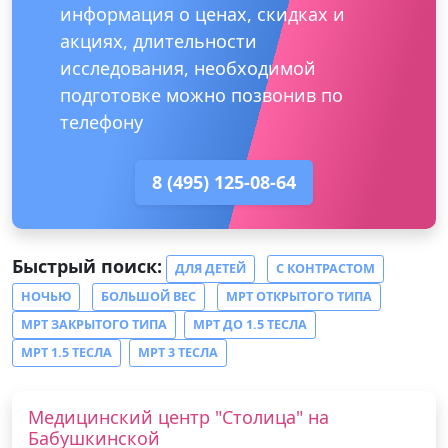
информация о ценах, скидках и
акциях, длительности
исследования, необходимой
подготовке можно позвонив по
телефону
8 (495) 125-08-64
Быстрый поиск:
ДЛЯ ДЕТЕЙ
С КОНТРАСТОМ
НОЧЬЮ
БОЛЬШОЙ ВЕС
МРТ ОТКРЫТОГО ТИПА
МРТ ЗАКРЫТОГО ТИПА
МРТ ДО 1.5 ТЕСЛА
МРТ 1.5 ТЕСЛА
МРТ 3 ТЕСЛА
Медицинский центр "Столица" на
Бабушкинской