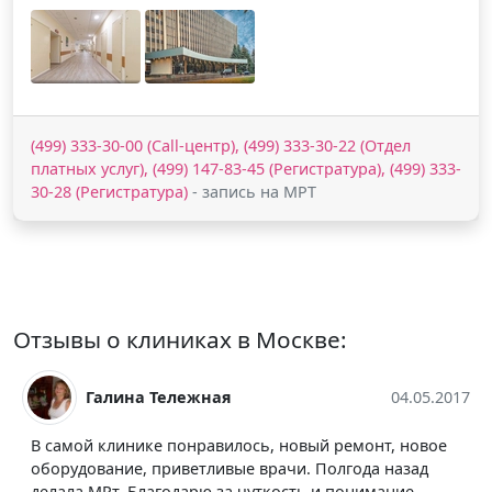
(499) 333-30-00 (Call-центр), (499) 333-30-22 (Отдел
платных услуг), (499) 147-83-45 (Регистратура), (499) 333-
30-28 (Регистратура)
- запись на МРТ
Отзывы о клиниках в Москве:
4.05.2017
Татьяна Лапушева
14.05
новое
Большое спасибо коллективу кабинета МРТ,
зад
медсестре Сусанне, а также грамотному доктору з
е,
вежливость и удивительную доброту. Эти люди