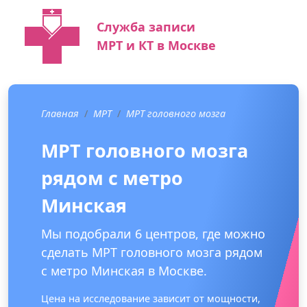
Служба записи
МРТ и КТ в Москве
Главная
МРТ
МРТ головного мозга
МРТ головного мозга
рядом с метро
Минская
Мы подобрали 6 центров, где можно
сделать МРТ головного мозга рядом
с метро Минская в Москве.
Цена на исследование зависит от мощности,