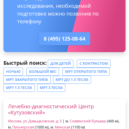
исследования, необходимой
подготовке можно позвонив по
телефону
8 (495) 125-08-64
Быстрый поиск:
ДЛЯ ДЕТЕЙ
С КОНТРАСТОМ
НОЧЬЮ
БОЛЬШОЙ ВЕС
МРТ ОТКРЫТОГО ТИПА
МРТ ЗАКРЫТОГО ТИПА
МРТ ДО 1.5 ТЕСЛА
МРТ 1.5 ТЕСЛА
МРТ 3 ТЕСЛА
Лечебно-диагностический Центр
«Кутузовский»
Москва, ул. Давыдковская, д. 5
| м.
Славянский бульвар
(400 м),
м.
Пионерская
(1000 м), м.
Минская
(1100 м)