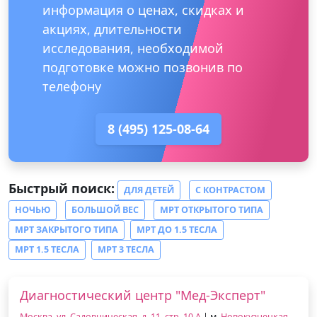
информация о ценах, скидках и
акциях, длительности
исследования, необходимой
подготовке можно позвонив по
телефону
8 (495) 125-08-64
Быстрый поиск:
ДЛЯ ДЕТЕЙ
С КОНТРАСТОМ
НОЧЬЮ
БОЛЬШОЙ ВЕС
МРТ ОТКРЫТОГО ТИПА
МРТ ЗАКРЫТОГО ТИПА
МРТ ДО 1.5 ТЕСЛА
МРТ 1.5 ТЕСЛА
МРТ 3 ТЕСЛА
Диагностический центр "Мед-Эксперт"
Москва, ул. Садовническая, д. 11, стр. 10 А
| м.
Новокузнецкая