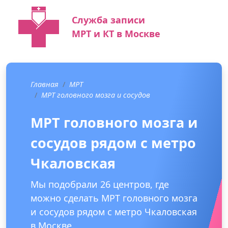
Служба записи
МРТ и КТ в Москве
Главная
МРТ
МРТ головного мозга и сосудов
МРТ головного мозга и
сосудов рядом с метро
Чкаловская
Мы подобрали 26 центров, где
можно сделать МРТ головного мозга
и сосудов рядом с метро Чкаловская
в Москве.