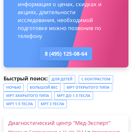
информация о ценах, скидках и
акциях, длительности
исследования, необходимой
подготовке можно позвонив по
телефону
8 (495) 125-08-64
Быстрый поиск:
ДЛЯ ДЕТЕЙ
С КОНТРАСТОМ
НОЧЬЮ
БОЛЬШОЙ ВЕС
МРТ ОТКРЫТОГО ТИПА
МРТ ЗАКРЫТОГО ТИПА
МРТ ДО 1.5 ТЕСЛА
МРТ 1.5 ТЕСЛА
МРТ 3 ТЕСЛА
Диагностический центр "Мед-Эксперт"
Москва, ул. Садовническая, д. 11, стр. 10 А
| м.
Новокузнецкая