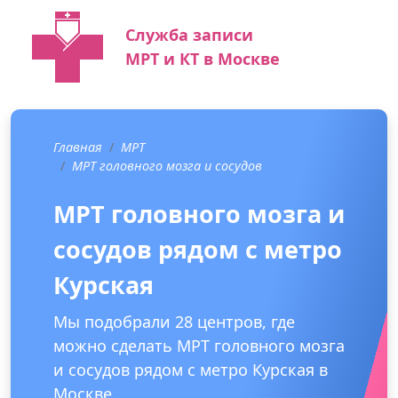
Служба записи
МРТ и КТ в Москве
Главная
МРТ
МРТ головного мозга и сосудов
МРТ головного мозга и
сосудов рядом с метро
Курская
Мы подобрали 28 центров, где
можно сделать МРТ головного мозга
и сосудов рядом с метро Курская в
Москве.