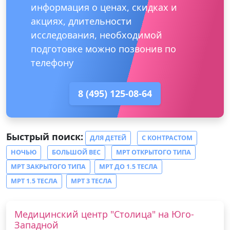
информация о ценах, скидках и
акциях, длительности
исследования, необходимой
подготовке можно позвонив по
телефону
8 (495) 125-08-64
Быстрый поиск:
ДЛЯ ДЕТЕЙ
С КОНТРАСТОМ
НОЧЬЮ
БОЛЬШОЙ ВЕС
МРТ ОТКРЫТОГО ТИПА
МРТ ЗАКРЫТОГО ТИПА
МРТ ДО 1.5 ТЕСЛА
МРТ 1.5 ТЕСЛА
МРТ 3 ТЕСЛА
Медицинский центр "Столица" на Юго-
Западной