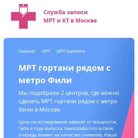
Служба записи
МРТ и КТ в Москве
Главная
МРТ
МРТ гортани
МРТ гортани рядом с
метро Фили
Мы подобрали 2 центров, где можно
сделать МРТ гортани рядом с метро
Фили в Москве.
Цена на исследование зависит от мощности,
типа и года выпуска томографа (что в свою
очередь влияет на качество снимков). Наши