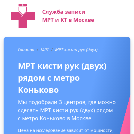
Служба записи
МРТ и КТ в Москве
Главная
МРТ
МРТ кисти рук (двух)
МРТ кисти рук (двух)
рядом с метро
Коньково
Мы подобрали 3 центров, где можно
сделать МРТ кисти рук (двух) рядом
с метро Коньково в Москве.
Цена на исследование зависит от мощности,