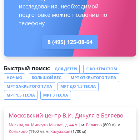
исследования, необходимой
подготовке можно позвонив по
телефону
8 (495) 125-08-64
Быстрый поиск:
ДЛЯ ДЕТЕЙ
С КОНТРАСТОМ
НОЧЬЮ
БОЛЬШОЙ ВЕС
МРТ ОТКРЫТОГО ТИПА
МРТ ЗАКРЫТОГО ТИПА
МРТ ДО 1.5 ТЕСЛА
МРТ 1.5 ТЕСЛА
МРТ 3 ТЕСЛА
Московский центр В.И. Дикуля в Беляево
Москва, ул. Миклухо-Маклая, д. 44 А
| м.
Беляево
(800 м), м.
Коньково
(1100 м), м.
Калужская
(1700 м)