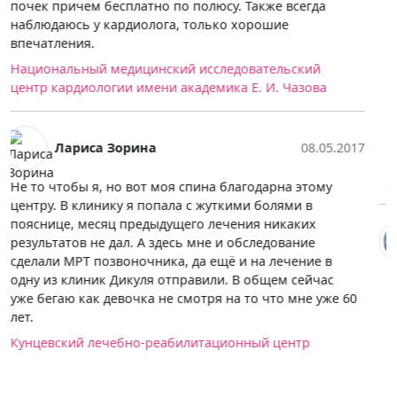
шеи.Проходила сначала мрт головного мозга,а потом
еще 2 раза мрт шеи. Первый раз когда пришла и
увидела аппарат, то сначала не придала значение, а
потом когда легла и стали задвигать, то как-то
страшно стало, но, благодаря профессионализму
доктора, все прошло гладко и спокойно. Еще хочу
отметить, что обследование проходила бесплатно по
полюсу.
Научный центр сердечно-сосудистой хирургии им.
А.Н. Бакулева РАМН
Егор Малаев
03.06.2017
К преимуществам больницы отнёс бы наличие
открытого томографа. Оборудование не совсем
новое, но в принципе снимки получились
нормальные, то ли опыт врачей сыграл здесь, но
расшифровку быстро сделали, заключение составили
грамотно, диагноз был поставлен верно, благодаря
чему мой лечащий врач сразу же назначил мне