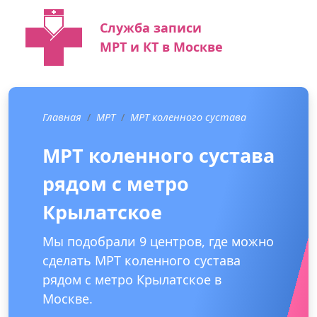
Служба записи
МРТ и КТ в Москве
Главная
МРТ
МРТ коленного сустава
МРТ коленного сустава
рядом с метро
Крылатское
Мы подобрали 9 центров, где можно
сделать МРТ коленного сустава
рядом с метро Крылатское в
Москве.