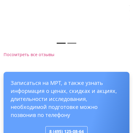
лечение в борьбе с недугом, волнующим меня уже
больше года.
ФГБУ «Центральная клиническая больница с
поликлиникой» Управления делами Президента
Российской Федерации
Посомтреть все отзывы
Записаться на МРТ, а также узнать
информация о ценах, скидках и акциях,
длительности исследования,
необходимой подготовке можно
позвонив по телефону
8 (495) 125-08-64