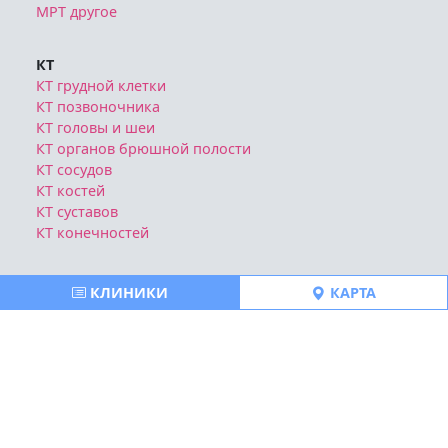
МРТ другое
КТ
КТ грудной клетки
КТ позвоночника
КТ головы и шеи
КТ органов брюшной полости
КТ сосудов
КТ костей
КТ суставов
КТ конечностей
Блог
КЛИНИКИ
КАРТА
Отзывы о клиниках
Политика конфиденциальности
Публичная оферта
Все права защищены © https://msk-mrt-kt.ru | 2026