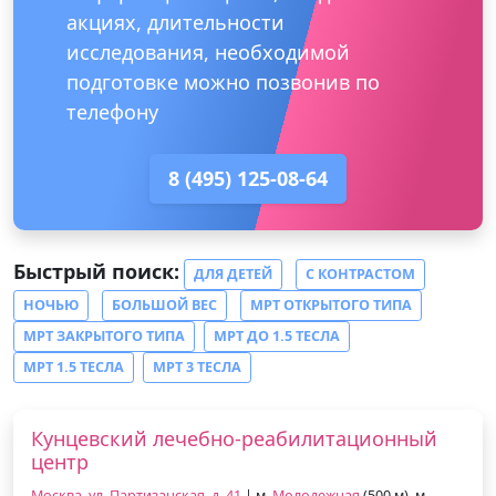
акциях, длительности
исследования, необходимой
подготовке можно позвонив по
телефону
8 (495) 125-08-64
Быстрый поиск:
ДЛЯ ДЕТЕЙ
С КОНТРАСТОМ
НОЧЬЮ
БОЛЬШОЙ ВЕС
МРТ ОТКРЫТОГО ТИПА
МРТ ЗАКРЫТОГО ТИПА
МРТ ДО 1.5 ТЕСЛА
МРТ 1.5 ТЕСЛА
МРТ 3 ТЕСЛА
Кунцевский лечебно-реабилитационный
центр
Москва, ул. Партизанская, д. 41
| м.
Молодежная
(500 м), м.