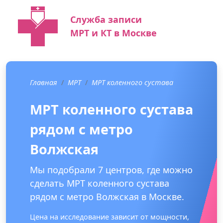
Служба записи
МРТ и КТ в Москве
Главная
МРТ
МРТ коленного сустава
МРТ коленного сустава
рядом с метро
Волжская
Мы подобрали 7 центров, где можно
сделать МРТ коленного сустава
рядом с метро Волжская в Москве.
Цена на исследование зависит от мощности,