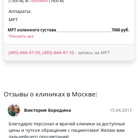
(1300 м), м.
Люблино
(1600 м)
Аппараты:
МРТ
МРТ коленного сустава
7000 руб.
Показать все
(495) 644-47-05, (495) 644-47-10
- запись на МРТ
Отзывы о клиниках в Москве:
04.2017
Александр Романовский
15.04.
пные
Проходил в этом центре ангиографию сосудов мозга
вам
Выбирал по цене и расположению. Претензий к
обслуживанию нет, может только что само