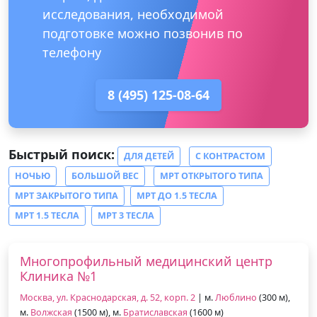
исследования, необходимой
подготовке можно позвонив по
телефону
8 (495) 125-08-64
Быстрый поиск:
ДЛЯ ДЕТЕЙ
С КОНТРАСТОМ
НОЧЬЮ
БОЛЬШОЙ ВЕС
МРТ ОТКРЫТОГО ТИПА
МРТ ЗАКРЫТОГО ТИПА
МРТ ДО 1.5 ТЕСЛА
МРТ 1.5 ТЕСЛА
МРТ 3 ТЕСЛА
Многопрофильный медицинский центр
Клиника №1
Москва, ул. Краснодарская, д. 52, корп. 2
| м.
Люблино
(300 м),
м.
Волжская
(1500 м), м.
Братиславская
(1600 м)