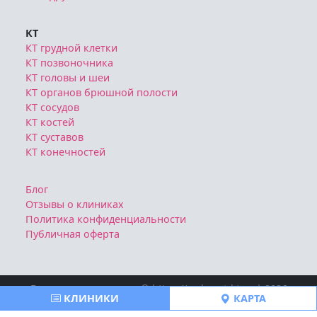
КТ
КТ грудной клетки
КТ позвоночника
КТ головы и шеи
КТ органов брюшной полости
КТ сосудов
КТ костей
КТ суставов
КТ конечностей
Блог
Отзывы о клиниках
Политика конфиденциальности
Публичная оферта
Все права защищены © https://msk-mrt-kt.ru | 2026
КЛИНИКИ
КАРТА
Ознакомтесь с условиями
Политики конфиденциальности