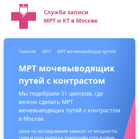
Служба записи
МРТ и КТ в Москве
Главная
МРТ
МРТ мочевыводящих путей
МРТ мочевыводящих
путей с контрастом
Мы подобрали 51 центров, где
можно сделать МРТ
мочевыводящих путей с контрастом
в Москве.
Цена на исследование зависит от мощности,
типа и года выпуска томографа (что в свою