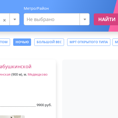
Метро/Район
×
Не выбрано
НАЙТИ
СТОМ
НОЧЬЮ
БОЛЬШОЙ ВЕС
МРТ ОТКРЫТОГО ТИПА
М
Бабушкинской
инская
(900 м), м.
Медведково
9900 руб.