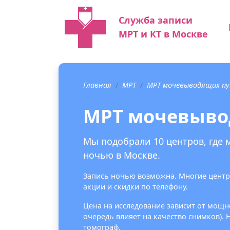
Служба записи
МРТ и КТ в Москве
Главная
МРТ
МРТ мочевыводящих п
МРТ мочевыво
Мы подобрали 10 центров, где
ночью в Москве.
Запись ночью возможна. Многие центр
акции и скидки по телефону.
Цена на исследование зависит от мощно
очередь влияет на качество снимков).
томограф.