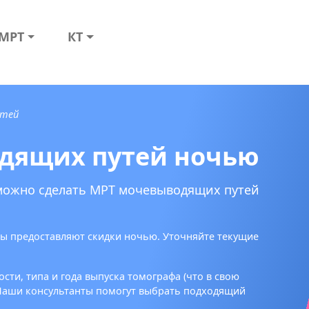
МРТ
КТ
утей
дящих путей ночью
 можно сделать МРТ мочевыводящих путей
ы предоставляют скидки ночью. Уточняйте текущие
сти, типа и года выпуска томографа (что в свою
 Наши консультанты помогут выбрать подходящий