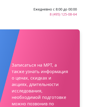
Ежедневно с 8:00 до 00:00
8 (495) 125-08-64
Записаться на МРТ, а
также узнать информация
о ценах, скидках и
акциях, длительности
исследования,
необходимой подготовке
можно позвонив по