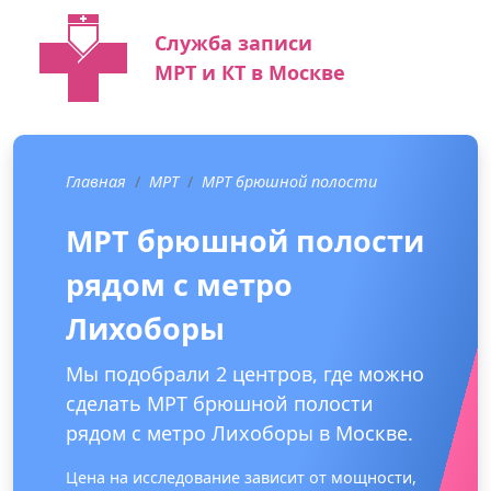
Служба записи
МРТ и КТ в Москве
Главная
МРТ
МРТ брюшной полости
МРТ брюшной полости
рядом с метро
Лихоборы
Мы подобрали 2 центров, где можно
сделать МРТ брюшной полости
рядом с метро Лихоборы в Москве.
Цена на исследование зависит от мощности,