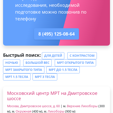
исследования, необходимой
подготовке можно позвонив по
телефону
8 (495) 125-08-64
Быстрый поиск:
ДЛЯ ДЕТЕЙ
С КОНТРАСТОМ
НОЧЬЮ
БОЛЬШОЙ ВЕС
МРТ ОТКРЫТОГО ТИПА
МРТ ЗАКРЫТОГО ТИПА
МРТ ДО 1.5 ТЕСЛА
МРТ 1.5 ТЕСЛА
МРТ 3 ТЕСЛА
Московский центр МРТ на Дмитровское
шоссе
Москва, Дмитровское шоссе, д. 60
| м.
Верхние Лихоборы
(300
м), м.
Окружная
(400 м), м.
Лихоборы
(900 м)