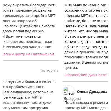
Мне было показано МРТ всего тела, полис ОМС к
сожалению этого не покрывал, поэтому озадачилась
поиском МРТ центра. Искала отзывы о центрах
поближе, больше всего хороших было о центре на
Нагатинской. Записывалась заранее, так как уже
читала, что иногда бывает очередь на обследование.
В самом центре очень уютно. Само обследование
конечно длительное (почти 1,5 часа), но была заранее
об этом предупреждена еще при записи. Звук совсем
даже не громкий, мне удалось даже вздремнуть,
проснулась только когда попросили задержать
дыхание. В целом осталась очень довольна выбором
центра.
Европейский диагностический центр на Нагатинской
Олеся Дроздова
10.04.2017
После выхода в ремиссию раз в несколько месяце
прохожу МРТ мозга для профилактической