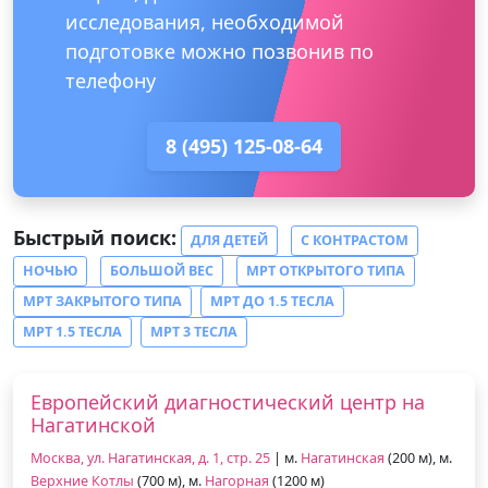
исследования, необходимой
подготовке можно позвонив по
телефону
8 (495) 125-08-64
Быстрый поиск:
ДЛЯ ДЕТЕЙ
С КОНТРАСТОМ
НОЧЬЮ
БОЛЬШОЙ ВЕС
МРТ ОТКРЫТОГО ТИПА
МРТ ЗАКРЫТОГО ТИПА
МРТ ДО 1.5 ТЕСЛА
МРТ 1.5 ТЕСЛА
МРТ 3 ТЕСЛА
Европейский диагностический центр на
Нагатинской
Москва, ул. Нагатинская, д. 1, стр. 25
| м.
Нагатинская
(200 м), м.
Верхние Котлы
(700 м), м.
Нагорная
(1200 м)