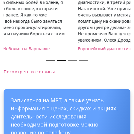
диагностики, в третий раз делаю это в центре на
Нагатинской. Уже привыкла к здешнему доктору,
очень вызывает у меня доверие. Еще нравится, что не
ломят цену на сканирование с Гадовистом, до этого в
другом центре делала- значительно больше платила.
Не променяю Ваш центр ни на какой другой. С
уважением, Олеся Дроздова.
Европейский диагностический центр на Нагатинской
Посомтреть все отзывы
Записаться на МРТ, а также узнать
информация о ценах, скидках и акциях,
длительности исследования,
необходимой подготовке можно
позвонив по телефону