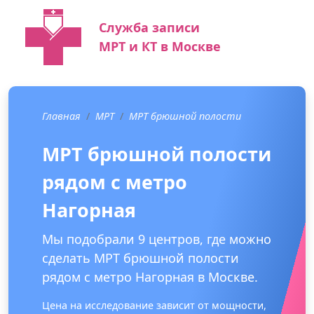
Служба записи
МРТ и КТ в Москве
Главная
МРТ
МРТ брюшной полости
МРТ брюшной полости
рядом с метро
Нагорная
Мы подобрали 9 центров, где можно
сделать МРТ брюшной полости
рядом с метро Нагорная в Москве.
Цена на исследование зависит от мощности,