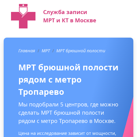
Служба записи
МРТ и КТ в Москве
Главная
МРТ
МРТ брюшной полости
МРТ брюшной полости
рядом с метро
Тропарево
Мы подобрали 5 центров, где можно
сделать МРТ брюшной полости
рядом с метро Тропарево в Москве.
Цена на исследование зависит от мощности,