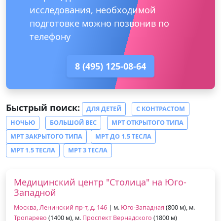
исследования, необходимой
подготовке можно позвонив по
телефону
8 (495) 125-08-64
Быстрый поиск:
ДЛЯ ДЕТЕЙ
С КОНТРАСТОМ
НОЧЬЮ
БОЛЬШОЙ ВЕС
МРТ ОТКРЫТОГО ТИПА
МРТ ЗАКРЫТОГО ТИПА
МРТ ДО 1.5 ТЕСЛА
МРТ 1.5 ТЕСЛА
МРТ 3 ТЕСЛА
Медицинский центр "Столица" на Юго-
Западной
Москва, Ленинский пр-т, д. 146
| м.
Юго-Западная
(800 м), м.
Тропарево
(1400 м), м.
Проспект Вернадского
(1800 м)