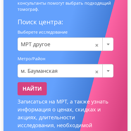
консультанты помогут выбрать подходящий
томограф.
Поиск центра:
Выберете исследование
×
МРТ другое
Метро/Район
×
м. Бауманская
НАЙТИ
Записаться на МРТ, а также узнать
информация о ценах, скидках и
акциях, длительности
исследования, необходимой