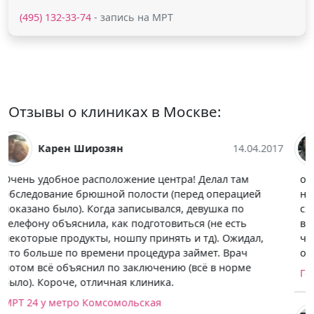
(495) 132-33-74
- запись на МРТ
Отзывы о клиниках в Москве:
Дмитрий Москвитин
13.06.2017
обратился в семейный доктор первый раз, записался
на МРТ голеностопа. по акции после исследования
сходил на консультацию к травматологу. отличный
врач, назначил физиотерапию и лечение тейпами,
что мне быстро помогло убрать боль при ходьбе.
очень доволен таким быстрым решением проблемы.
Госпитальный центр "Семейный доктор"