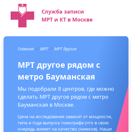
Служба записи
МРТ и КТ в Москве
Главная
МРТ
МРТ другое
МРТ другое рядом с
метро Бауманская
Мы подобрали 8 центров, где можно
сделать МРТ другое рядом с метро
Бауманская в Москве.
Цена на исследование зависит от мощности,
типа и года выпуска томографа (что в свою
очередь влияет на качество снимков). Наши