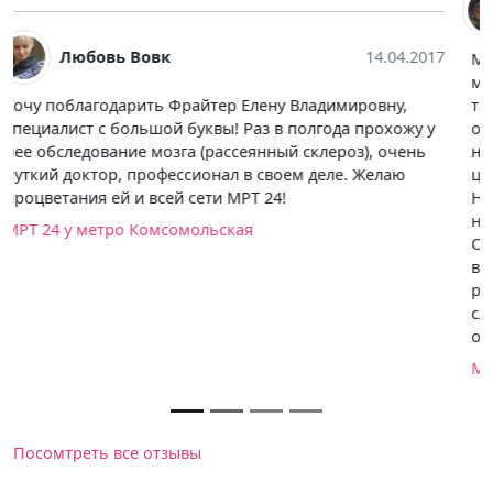
Валерия Силин
14.04.2017
Мне из-за подозрения на объемное образование
малого таза было показано МРТ обследование. Дали
талон на бесплатное сканирование (по полису), но
очередь была аж на месяц вперед. В общем решила я
не ждать и обследоваться за свой счет. Выбирала
центр по цене, и конечно, по качеству оборудования.
Нашла МРТ 24 на Каланчевской улице (как раз
неподалеку). Уже на следующий день обследовалась.
О центре остались только положительные эмоции,
всё четко, без задержек. Врач дала дальнейшие
рекомендации к обследованию. И еще дали скидку на
следующее посещение. Спасибо за высокий уровень
обслуживания!
МРТ 24 у метро Комсомольская
Посомтреть все отзывы