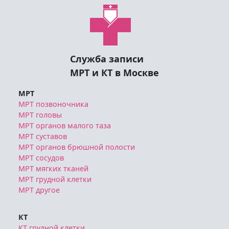
Служба записи
МРТ и КТ в Москве
МРТ
МРТ позвоночника
МРТ головы
МРТ органов малого таза
МРТ суставов
МРТ органов брюшной полости
МРТ сосудов
МРТ мягких тканей
МРТ грудной клетки
МРТ другое
КТ
КТ грудной клетки
КТ позвоночника
КТ головы и шеи
КТ органов брюшной полости