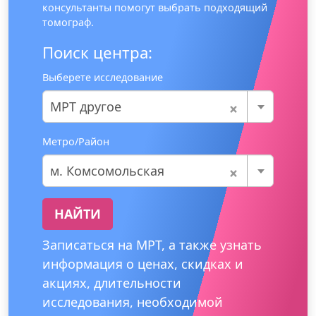
консультанты помогут выбрать подходящий
томограф.
Поиск центра:
Выберете исследование
×
МРТ другое
Метро/Район
×
м. Комсомольская
НАЙТИ
Записаться на МРТ, а также узнать
информация о ценах, скидках и
акциях, длительности
исследования, необходимой