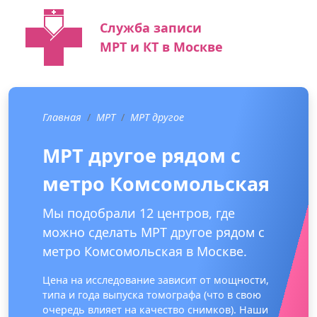
Служба записи
МРТ и КТ в Москве
Главная
МРТ
МРТ другое
МРТ другое рядом с
метро Комсомольская
Мы подобрали 12 центров, где
можно сделать МРТ другое рядом с
метро Комсомольская в Москве.
Цена на исследование зависит от мощности,
типа и года выпуска томографа (что в свою
очередь влияет на качество снимков). Наши