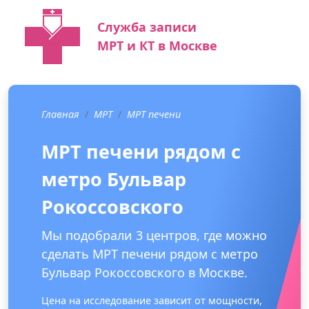
Служба записи
МРТ и КТ в Москве
Главная
МРТ
МРТ печени
МРТ печени рядом с
метро Бульвар
Рокоссовского
Мы подобрали 3 центров, где можно
сделать МРТ печени рядом с метро
Бульвар Рокоссовского в Москве.
Цена на исследование зависит от мощности,