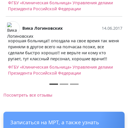
иническая больница» Управления делами
Алек
та Российской Федерации
Очень трудно
основе - ког
ка Логиновских
14.06.2017
занято, либо
в платное. П
ольница!! опоздала на свое время так меня
расчет. Клин
 другое всего на полчасаа позже, все
действительн
ыстро хорошо!! не верьте ни кому кто
напрягает.
ут классный персонал, хорошие врачи!!!
ГБУЗ ГКБ Им
иническая больница» Управления делами
та Российской Федерации
Посомтреть все отзывы
Записаться на МРТ, а также узнать