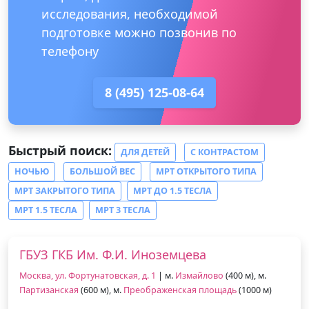
исследования, необходимой
подготовке можно позвонив по
телефону
8 (495) 125-08-64
Быстрый поиск:
ДЛЯ ДЕТЕЙ
С КОНТРАСТОМ
НОЧЬЮ
БОЛЬШОЙ ВЕС
МРТ ОТКРЫТОГО ТИПА
МРТ ЗАКРЫТОГО ТИПА
МРТ ДО 1.5 ТЕСЛА
МРТ 1.5 ТЕСЛА
МРТ 3 ТЕСЛА
ГБУЗ ГКБ Им. Ф.И. Иноземцева
Москва, ул. Фортунатовская, д. 1
| м.
Измайлово
(400 м), м.
Партизанская
(600 м), м.
Преображенская площадь
(1000 м)