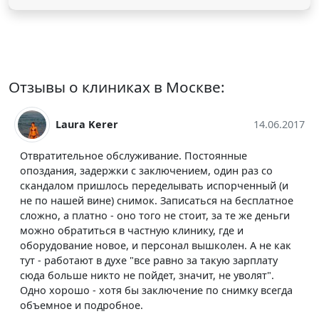
Отзывы о клиниках в Москве:
ura Kerer
14.06.2017
Мари
ельное обслуживание. Постоянные
Хочется выр
, задержки с заключением, один раз со
центра на Ло
м пришлось переделывать испорченный (и
МРТ органов
ей вине) снимок. Записаться на бесплатное
то что помог
 платно - оно того не стоит, за те же деньги
также побла
атиться в частную клинику, где и
отношение к 
ние новое, и персонал вышколен. А не как
клинику!
отают в духе "все равно за такую зарплату
ЛДЦ МИБС н
ше никто не пойдет, значит, не уволят".
Центросоюза
ошо - хотя бы заключение по снимку всегда
 и подробное.