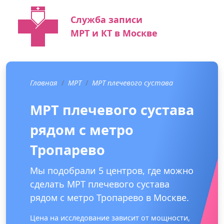
Служба записи
МРТ и КТ в Москве
Главная
МРТ
МРТ плечевого сустава
МРТ плечевого сустава
рядом с метро
Тропарево
Мы подобрали 5 центров, где можно
сделать МРТ плечевого сустава
рядом с метро Тропарево в Москве.
Цена на исследование зависит от мощности,