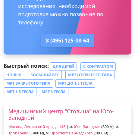
исследования, необходимой
подготовке можно позвонив по
телефону
8 (495) 125-08-64
Быстрый поиск:
ДЛЯ ДЕТЕЙ
С КОНТРАСТОМ
НОЧЬЮ
БОЛЬШОЙ ВЕС
МРТ ОТКРЫТОГО ТИПА
МРТ ЗАКРЫТОГО ТИПА
МРТ ДО 1.5 ТЕСЛА
МРТ 1.5 ТЕСЛА
МРТ 3 ТЕСЛА
Медицинский центр "Столица" на Юго-
Западной
Москва, Ленинский пр-т, д. 146
| м.
Юго-Западная
(800 м), м.
Тропарево
(1400 м), м.
Проспект Вернадского
(1800 м)