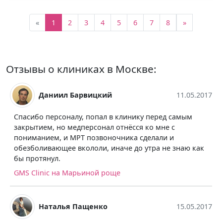
«
1
2
3
4
5
6
7
8
»
Отзывы о клиниках в Москве:
Даниил Барвицкий
11.05.2017
Спасибо персоналу, попал в клинику перед самым
закрытием, но медперсонал отнёсся ко мне с
пониманием, и МРТ позвоночника сделали и
обезболивающее вкололи, иначе до утра не знаю как
бы протянул.
GMS Clinic на Марьиной роще
Наталья Пащенко
15.05.2017