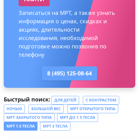
Записаться на МРТ, а также узнать
информация о ценах, скидках и
акциях, длительности
исследования, необходимой
подготовке можно позвонив по
телефону
8 (495) 125-08-64
Быстрый поиск:
ДЛЯ ДЕТЕЙ
С КОНТРАСТОМ
НОЧЬЮ
БОЛЬШОЙ ВЕС
МРТ ОТКРЫТОГО ТИПА
МРТ ЗАКРЫТОГО ТИПА
МРТ ДО 1.5 ТЕСЛА
МРТ 1.5 ТЕСЛА
МРТ 3 ТЕСЛА