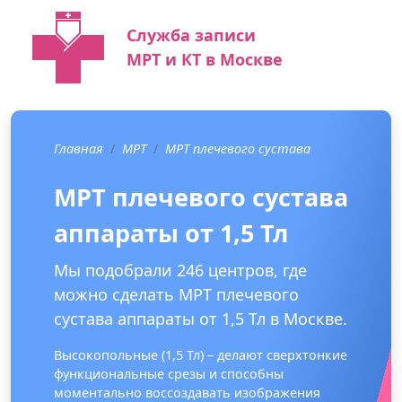
Служба записи
МРТ и КТ в Москве
Главная
МРТ
МРТ плечевого сустава
МРТ плечевого сустава
аппараты от 1,5 Тл
Мы подобрали 246 центров, где
можно сделать МРТ плечевого
сустава аппараты от 1,5 Тл в Москве.
Высокопольные (1,5 Тл) – делают сверхтонкие
функциональные срезы и способны
моментально воссоздавать изображения