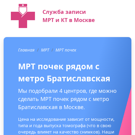
Служба записи
МРТ и КТ в Москве
Главная
МРТ
МРТ почек
МРТ почек рядом с
метро Братиславская
Мы подобрали 4 центров, где можно
сделать МРТ почек рядом с метро
Братиславская в Москве.
Цена на исследование зависит от мощности,
типа и года выпуска томографа (что в свою
очередь влияет на качество снимков). Наши