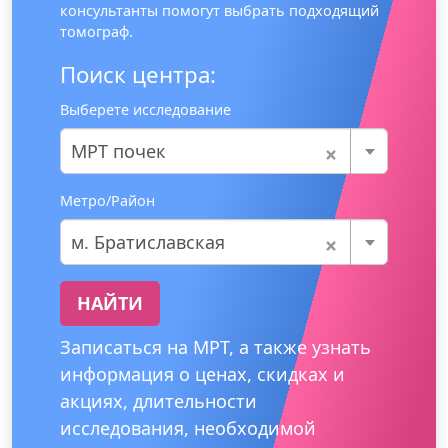
консультанты помогут выбрать подходящий
томограф.
Поиск центра:
Выберете исследование
×
МРТ почек
Метро/Район
×
м. Братиславская
НАЙТИ
Записаться на МРТ, а также узнать
информация о ценах, скидках и
акциях, длительности
исследования, необходимой