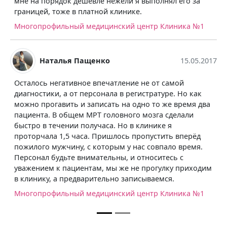
док дешевле нежели я выполнял его за
Геннадьевна н
оже в платной клинике.
но и пояснила,
можно сказать
льный медицинский центр Клиника №1
клиники, я уже
передвигаться 
Московский цен
лья Пащенко
15.05.2017
гативное впечатление не от самой
, а от персонала в регистратуре. Но как
вить и записать на одно то же время два
 общем МРТ головного мозга сделали
чении получаса. Но в клинике я
1,5 часа. Пришлось пропустить вперёд
жчину, с которым у нас совпало время.
дьте внимательны, и относитесь с
к пациентам, мы же не прогулку приходим
а предварительно записываемся.
льный медицинский центр Клиника №1