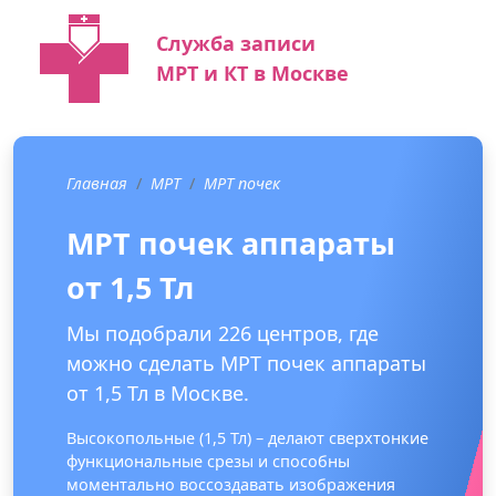
Служба записи
МРТ и КТ в Москве
Главная
МРТ
МРТ почек
МРТ почек аппараты
от 1,5 Тл
Мы подобрали 226 центров, где
можно сделать МРТ почек аппараты
от 1,5 Тл в Москве.
Высокопольные (1,5 Тл) – делают сверхтонкие
функциональные срезы и способны
моментально воссоздавать изображения