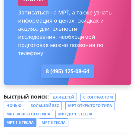
Записаться на МРТ, а также узнать
информация о ценах, скидках и
акциях, длительности
исследования, необходимой
подготовке можно позвонив по
телефону
8 (495) 125-08-64
Быстрый поиск:
ДЛЯ ДЕТЕЙ
С КОНТРАСТОМ
НОЧЬЮ
БОЛЬШОЙ ВЕС
МРТ ОТКРЫТОГО ТИПА
МРТ ЗАКРЫТОГО ТИПА
МРТ ДО 1.5 ТЕСЛА
МРТ 1.5 ТЕСЛА
МРТ 3 ТЕСЛА