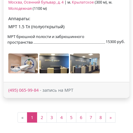
Москва, Осенний бульвар, д. 4
| м.
Крылатское
(300 м), м.
Молодежная
(1100 м)
Аппараты:
МРТ 1.5 Тл (полуоткрытый)
МРТ брюшной полости и забрюшинного
15300 руб.
пространства
(495) 065-99-84
- запись на МРТ
«
1
2
3
4
5
6
7
8
»