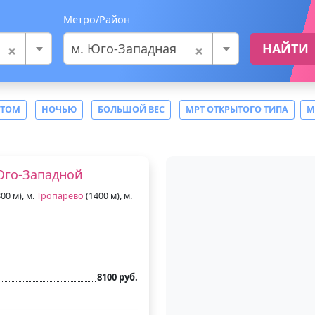
Метро/Район
×
×
м. Юго-Западная
НАЙТИ
СТОМ
НОЧЬЮ
БОЛЬШОЙ ВЕС
МРТ ОТКРЫТОГО ТИПА
М
Юго-Западной
00 м), м.
Тропарево
(1400 м), м.
8100 руб.