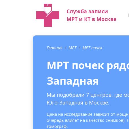
Служба записи
МРТ и КТ в Москве
Главная
МРТ
МРТ почек
МРТ почек ряд
Западная
Мы подобрали 7 центров, где м
Юго-Западная в Москве.
Цена на исследование зависит от мощно
очередь влияет на качество снимков).
томограф.