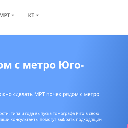
МРТ
КТ
ом с метро Юго-
ожно сделать МРТ почек рядом с метро
сти, типа и года выпуска томографа (что в свою
 Наши консультанты помогут выбрать подходящий