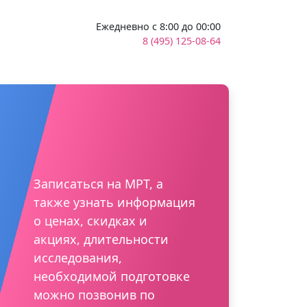
Ежедневно с 8:00 до 00:00
8 (495) 125-08-64
Записаться на МРТ, а
также узнать информация
о ценах, скидках и
акциях, длительности
исследования,
необходимой подготовке
можно позвонив по