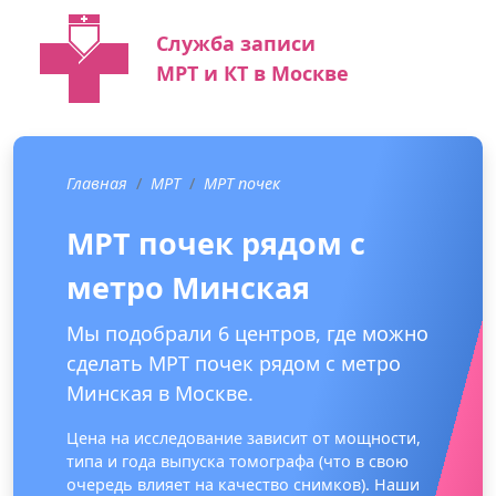
Служба записи
МРТ и КТ в Москве
Главная
МРТ
МРТ почек
МРТ почек рядом с
метро Минская
Мы подобрали 6 центров, где можно
сделать МРТ почек рядом с метро
Минская в Москве.
Цена на исследование зависит от мощности,
типа и года выпуска томографа (что в свою
очередь влияет на качество снимков). Наши