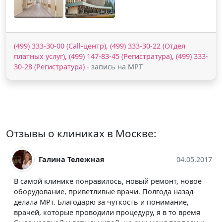
(499) 333-30-00 (Call-центр), (499) 333-30-22 (Отдел
платных услуг), (499) 147-83-45 (Регистратура), (499) 333-
30-28 (Регистратура)
- запись на МРТ
Отзывы о клиниках в Москве:
05.2017
Екатерина ////
01.06.
овое
Клиника вызывает положительные эмоции. Да не
ад
скрою, что обследование, вернее МРТ брюшной
,
полости мне обошлось дороже, нежели в рядовой
емя
больничке, но оно того стоило. Сделали всё