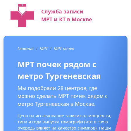
Служба записи
МРТ и КТ в Москве
Главная
МРТ
МРТ почек
МРТ почек рядом с
метро Тургеневская
Мы подобрали 28 центров, где
можно сделать МРТ почек рядом с
метро Тургеневская в Москве.
Цена на исследование зависит от мощности,
типа и года выпуска томографа (что в свою
очередь влияет на качество снимков). Наши