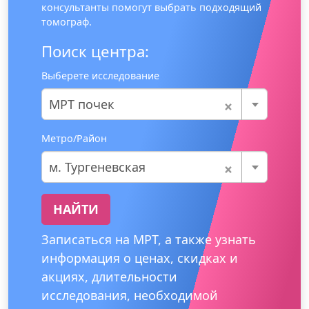
консультанты помогут выбрать подходящий
томограф.
Поиск центра:
Выберете исследование
×
МРТ почек
Метро/Район
×
м. Тургеневская
НАЙТИ
Записаться на МРТ, а также узнать
информация о ценах, скидках и
акциях, длительности
исследования, необходимой