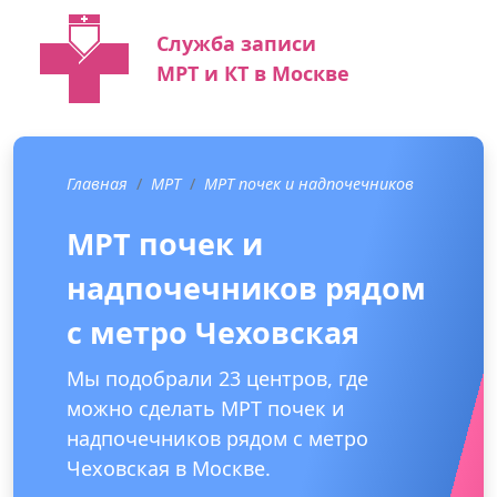
Служба записи
МРТ и КТ в Москве
Главная
МРТ
МРТ почек и надпочечников
МРТ почек и
надпочечников рядом
с метро Чеховская
Мы подобрали 23 центров, где
можно сделать МРТ почек и
надпочечников рядом с метро
Чеховская в Москве.