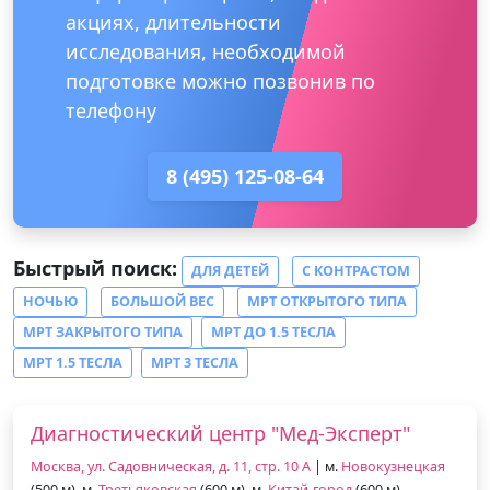
акциях, длительности
исследования, необходимой
подготовке можно позвонив по
телефону
8 (495) 125-08-64
Быстрый поиск:
ДЛЯ ДЕТЕЙ
С КОНТРАСТОМ
НОЧЬЮ
БОЛЬШОЙ ВЕС
МРТ ОТКРЫТОГО ТИПА
МРТ ЗАКРЫТОГО ТИПА
МРТ ДО 1.5 ТЕСЛА
МРТ 1.5 ТЕСЛА
МРТ 3 ТЕСЛА
Диагностический центр "Мед-Эксперт"
Москва, ул. Садовническая, д. 11, стр. 10 А
| м.
Новокузнецкая
(500 м), м.
Третьяковская
(600 м), м.
Китай-город
(600 м)